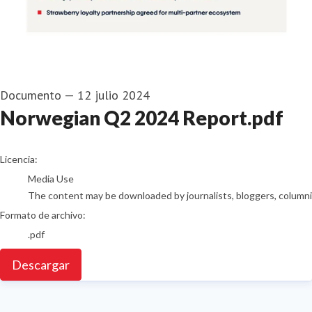
Documento
—
12 julio 2024
Norwegian Q2 2024 Report.pdf
go to media item
Licencia:
Media Use
The content may be downloaded by journalists, bloggers, columnist
Formato de archivo:
.pdf
Descargar