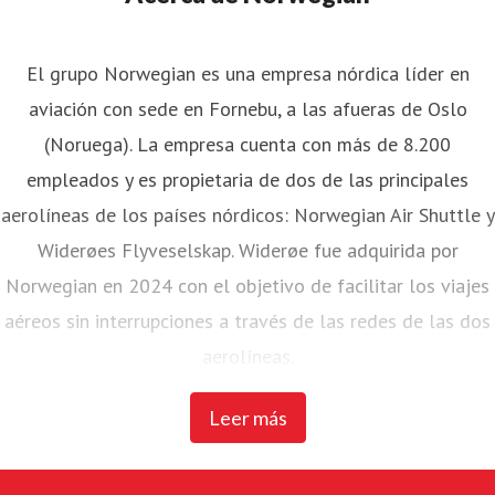
El grupo Norwegian es una empresa nórdica líder en
aviación con sede en Fornebu, a las afueras de Oslo
(Noruega). La empresa cuenta con más de 8.200
empleados y es propietaria de dos de las principales
aerolíneas de los países nórdicos: Norwegian Air Shuttle y
Widerøes Flyveselskap. Widerøe fue adquirida por
Norwegian en 2024 con el objetivo de facilitar los viajes
aéreos sin interrupciones a través de las redes de las dos
aerolíneas.
Leer más
Norwegian Air Shuttle, la mayor aerolínea noruega con
unos 4.700 empleados, opera una extensa red de rutas