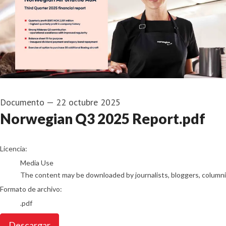
Documento
—
22 octubre 2025
Norwegian Q3 2025 Report.pdf
go to media item
Licencia:
Media Use
The content may be downloaded by journalists, bloggers, columnist
Formato de archivo:
.pdf
Descargar