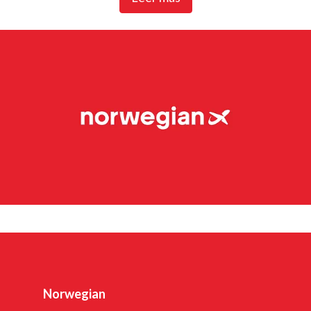
Norwegian Air Shuttle, la mayor aerolínea noruega con
unos 4.700 empleados, opera una extensa red de rutas
que conecta los países nórdicos con los principales
destinos europeos. En 2023, Norwegian transportó a más
de 20 millones de pasajeros y mantuvo una flota de 87
aviones Boeing 737-800 y 737 MAX 8.
Widerøes Flyveselskap, la compañía aérea más antigua de
Noruega, es la mayor aerolínea regional de Escandinavia.
La aerolínea cuenta con más de 3.500 empleados.
Widerøe, que opera principalmente en los aeropuertos de
pista corta de la Noruega rural, explota varias rutas
contratadas por el Estado (rutas PSO), además de su
propia red comercial. En 2023, la aerolínea contaba con
Norwegian