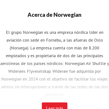
Acerca de Norwegian
El grupo Norwegian es una empresa nórdica líder en
aviación con sede en Fornebu, a las afueras de Oslo
(Noruega). La empresa cuenta con más de 8.200
empleados y es propietaria de dos de las principales
aerolíneas de los países nórdicos: Norwegian Air Shuttle y
Widerøes Flyveselskap. Widerøe fue adquirida por
Norwegian en 2024 con el objetivo de facilitar los viajes
aéreos sin interrupciones a través de las redes de las dos
aerolíneas.
Leer más