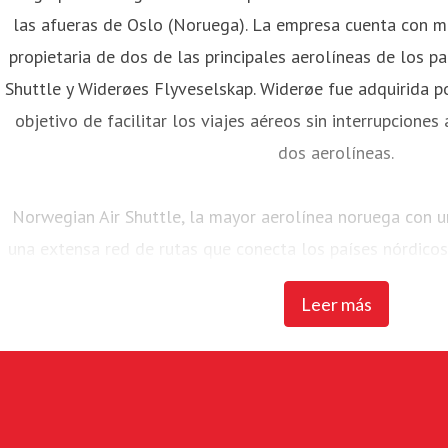
las afueras de Oslo (Noruega). La empresa cuenta con 
propietaria de dos de las principales aerolíneas de los p
Shuttle y Widerøes Flyveselskap. Widerøe fue adquirida 
objetivo de facilitar los viajes aéreos sin interrupciones
dos aerolíneas.
Norwegian Air Shuttle, la mayor aerolínea noruega con 
una extensa red de rutas que conecta los países nórdicos
europeos. En 2023, Norwegian transportó a más de 20
Leer más
mantuvo una flota de 87 aviones Boeing 737-
Widerøes Flyveselskap, la compañía aérea más antigu
aerolínea regional de Escandinavia. La aerolínea cuenta
Widerøe, que opera principalmente en los aeropuertos d