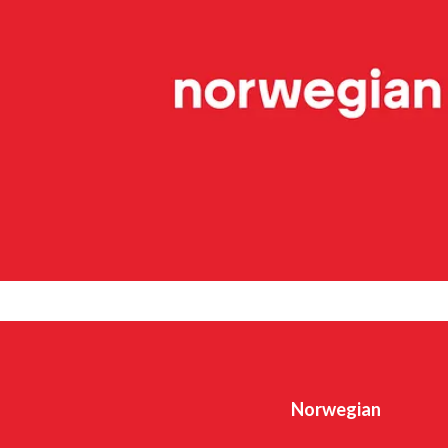
rural, explota varias rutas contratadas por el Estado (ru
red comercial. En 2023, la aerolínea contaba con 3,3 mill
de 48 aviones, incluidos 45 Bombardier Dash 8 y tres
Ground Handling presta servicios de asistencia en tierra
Para el grupo noruego la sostenibilidad es prioritaria y 
significativamente las emisiones de carbono de sus oper
iniciativas, destaca la inversión en la producción y uso de
de fósiles (SAF). Norwegian se esfuerza por convertirse 
sus pasajeros, contribuyendo activamente a la transform
aviación.
Norwegian