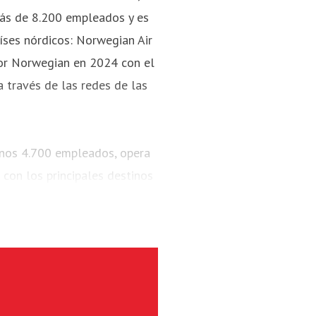
más de 8.200 empleados y es
aíses nórdicos: Norwegian Air
por Norwegian en 2024 con el
 a través de las redes de las
unos 4.700 empleados, opera
 con los principales destinos
 millones de pasajeros y
800 y 737 MAX 8.
a de Noruega, es la mayor
 con más de 3.500 empleados.
e pista corta de la Noruega