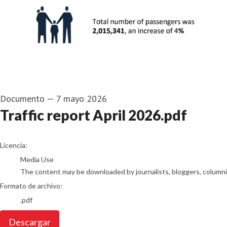
Documento
—
7 mayo 2026
Traffic report April 2026.pdf
go to media item
Licencia:
Media Use
The content may be downloaded by journalists, bloggers, columnist
Formato de archivo:
.pdf
Descargar