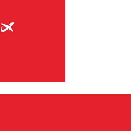
tas PSO), además de su propia
ones de pasajeros y una flota
 Embraer E190-E2. Widerøe
 en 41 aeropuertos noruegos.
se ha comprometido a reducir
aciones. Entre las numerosas
 combustible de aviación libre
en la opción sostenible para
ación de la industria de la