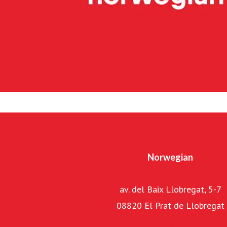
Ground Handling presta servicios de asistencia en tierra
Para el grupo noruego la sostenibilidad es prioritaria y 
significativamente las emisiones de carbono de sus oper
iniciativas, destaca la inversión en la producción y uso de
de fósiles (SAF). Norwegian se esfuerza por convertirse 
sus pasajeros, contribuyendo activamente a la transform
aviación.
Norwegian
av. del Baix Llobregat, 5-7
08820 El Prat de Llobregat
www.norwegian.com/es/