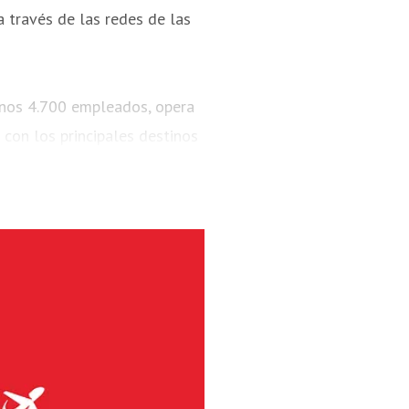
 a través de las redes de las
unos 4.700 empleados, opera
 con los principales destinos
 millones de pasajeros y
800 y 737 MAX 8.
a de Noruega, es la mayor
 con más de 3.500 empleados.
e pista corta de la Noruega
tas PSO), además de su propia
ones de pasajeros y una flota
 Embraer E190-E2. Widerøe