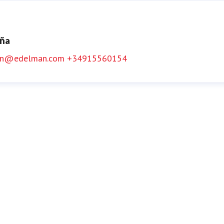
aña
an@edelman.com
+34915560154