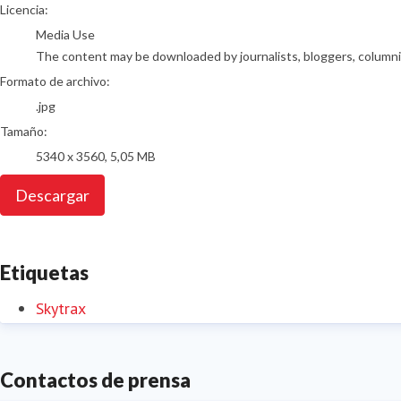
go to media item
Licencia:
Media Use
The content may be downloaded by journalists, bloggers, columnist
Formato de archivo:
.jpg
Tamaño:
5340 x 3560, 5,05 MB
Descargar
Etiquetas
Skytrax
Contactos de prensa