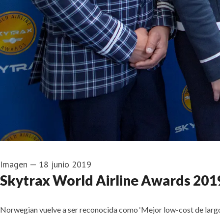
Imagen
—
18 junio 2019
Skytrax World Airline Awards 201
Norwegian vuelve a ser reconocida como ‘Mejor low-cost de largo