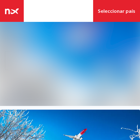
Últimas noticias
Archivo de
Búsqueda en sala de pre
noticias
Seguir
Siguiendo
Archivo de
medios
Contacto