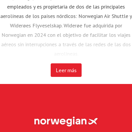
empleados y es propietaria de dos de las principales
aerolíneas de los países nórdicos: Norwegian Air Shuttle y
Widerøes Flyveselskap. Widerøe fue adquirida por
Norwegian en 2024 con el objetivo de facilitar los viajes
aéreos sin interrupciones a través de las redes de las dos
aerolíneas.
Leer más
Norwegian Air Shuttle, la mayor aerolínea noruega con
unos 4.700 empleados, opera una extensa red de rutas
que conecta los países nórdicos con los principales
destinos europeos. En 2023, Norwegian transportó a más
de 20 millones de pasajeros y mantuvo una flota de 87
aviones Boeing 737-800 y 737 MAX 8.