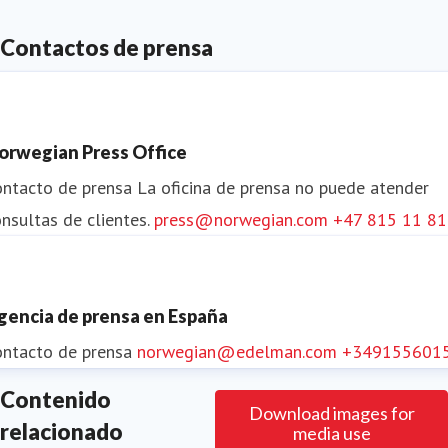
para alcanzar la neutralidad de carbono para 2050.
Contactos de prensa
Norwegian opera una red de corto radio en los países
nórdicos y hacia destinos europeos clave que brindan
a los clientes una excelente calidad a tarifas
orwegian Press Office
asequibles.
ontacto de prensa
La oficina de prensa no puede atender
nsultas de clientes.
press@norwegian.com
+47 815 11 8
gencia de prensa en España
ontacto de prensa
norwegian@edelman.com
+349155601
Contenido
Download images for
relacionado
media use