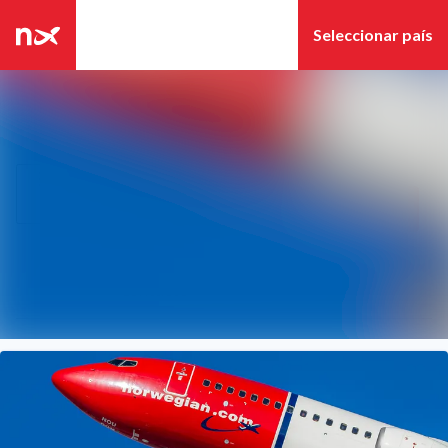
Últimas noticias
Archivo de
Búsqueda en sala de pre
noticias
Seguir
Siguiendo
Archivo de
medios
Contacto