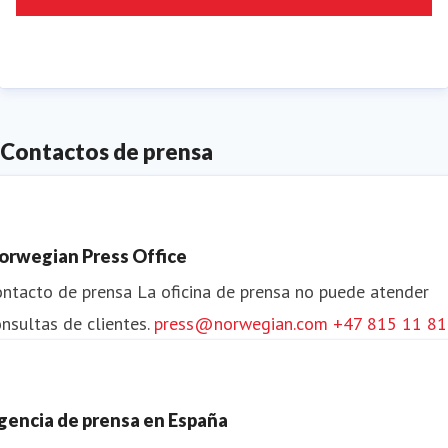
2019, a la iniciativa de acción climática de la
Secretaría del Clima de las Naaciones Unidas,
comprometiéndonos a trabajar de modo sistemático
para alcanzar la neutralidad de carbono para 2050.
Contactos de prensa
Norwegian opera una red de corto radio en los países
nórdicos y hacia destinos europeos clave que brindan
a los clientes una excelente calidad a tarifas
orwegian Press Office
asequibles.
ontacto de prensa
La oficina de prensa no puede atender
nsultas de clientes.
press@norwegian.com
+47 815 11 8
gencia de prensa en España