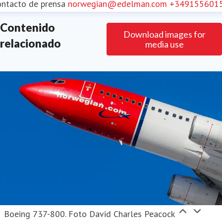
ontacto de prensa
norwegian@edelman.com
+349155601
Contenido
Download images for
relacionado
media use
Boeing 737-800. Foto David Charles Peacock