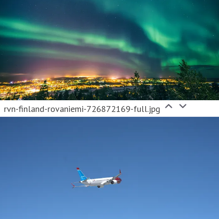
rvn-finland-rovaniemi-726872169-full.jpg