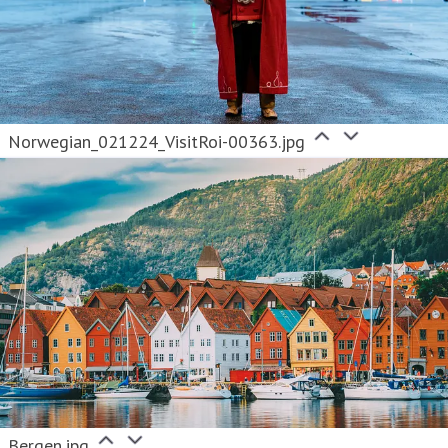
Norwegian_021224_VisitRoi-00363.jpg
Bergen.jpg