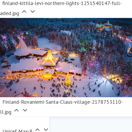
finland-kittila-levi-northern-lights-1251540147-full-
raded.jpg
Finland-Rovaniemi-Santa-Claus-village-2178753110-
ll.jpg
Unicef Max-8