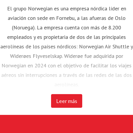
El grupo Norwegian es una empresa nórdica líder en
aviación con sede en Fornebu, a las afueras de Oslo
(Noruega). La empresa cuenta con más de 8.200
empleados y es propietaria de dos de las principales
aerolíneas de los países nórdicos: Norwegian Air Shuttle y
Widerøes Flyveselskap. Widerøe fue adquirida por
Norwegian en 2024 con el objetivo de facilitar los viajes
aéreos sin interrupciones a través de las redes de las dos
aerolíneas.
Leer más
Norwegian Air Shuttle, la mayor aerolínea noruega con
unos 4.700 empleados, opera una extensa red de rutas
que conecta los países nórdicos con los principales
destinos europeos. En 2023, Norwegian transportó a más