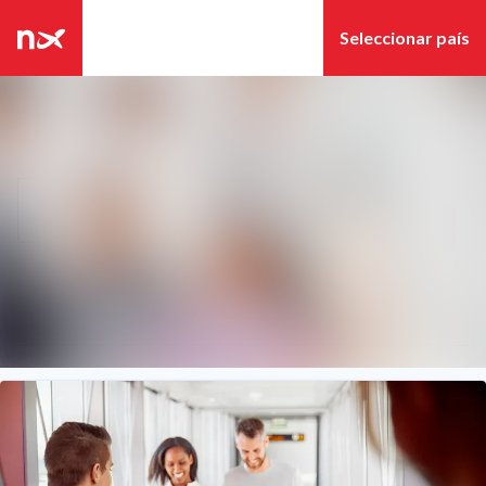
Últimas noticias
Archivo de
Búsqueda en sala de pre
noticias
Seguir
Siguiendo
Archivo de
medios
Contacto