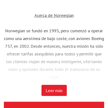
Acerca de Norwegian
Norwegian se fundó en 1993, pero comenzó a operar
como una aerolínea de bajo coste, con aviones Boeing
737, en 2002. Desde entonces, nuestra misión ha sido
ofrecer tarifas asequibles para todos y permitir que
los clientes viajen de manera inteligente, ofertando
valor y opciones durante todo el transcurso de su
viaje.
Leer más
Norwegian ha sido votada por Skytrax como la ‘Mejor
aerolínea de bajo coste de Europa’ durante seis años
consecutivos y ganó el 'Programa de Aerolínea del