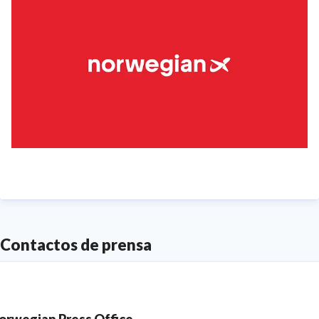
Año en Europa y África' en los Freddie Awards durante
cuatro años consecutivos. Desde 2012, Norwegian ha
ganado más de 55 premios por su servicio, producto e
innovación en la industria.
Fuimos la primera aerolínea del mundo en unirse, en
2019, a la iniciativa de acción climática de la
Secretaría del Clima de las Naaciones Unidas,
comprometiéndonos a trabajar de modo sistemático
para alcanzar la neutralidad de carbono para 2050.
Contactos de prensa
Norwegian opera una red de corto radio en los países
nórdicos y hacia destinos europeos clave que brindan
a los clientes una excelente calidad a tarifas
orwegian Press Office