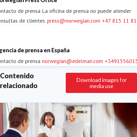
asequibles.
ontacto de prensa
La oficina de prensa no puede atender
nsultas de clientes.
press@norwegian.com
+47 815 11 8
gencia de prensa en España
ontacto de prensa
norwegian@edelman.com
+349155601
Contenido
Download images for
relacionado
media use