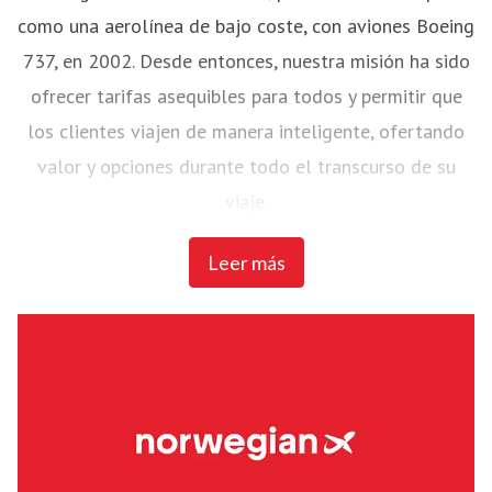
como una aerolínea de bajo coste, con aviones Boeing
737, en 2002. Desde entonces, nuestra misión ha sido
ofrecer tarifas asequibles para todos y permitir que
los clientes viajen de manera inteligente, ofertando
valor y opciones durante todo el transcurso de su
viaje.
Leer más
Norwegian ha sido votada por Skytrax como la ‘Mejor
aerolínea de bajo coste de Europa’ durante seis años
consecutivos y ganó el 'Programa de Aerolínea del
Año en Europa y África' en los Freddie Awards durante
cuatro años consecutivos. Desde 2012, Norwegian ha
ganado más de 55 premios por su servicio, producto e
innovación en la industria.