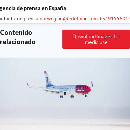
gencia de prensa en España
ontacto de prensa
norwegian@edelman.com
+349155601
Contenido
Download images for
relacionado
media use