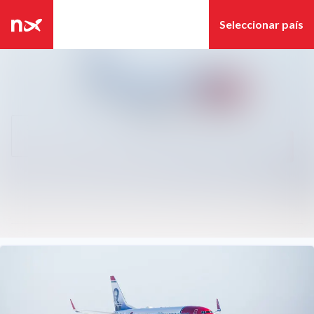
Últimas noticias
Archivo de
Búsqueda en sala de pre
noticias
Seguir
Siguiendo
Archivo de
medios
Contacto