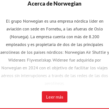
Acerca de Norwegian
El grupo Norwegian es una empresa nórdica líder en
aviación con sede en Fornebu, a las afueras de Oslo
(Noruega). La empresa cuenta con más de 8.200
empleados y es propietaria de dos de las principales
aerolíneas de los países nórdicos: Norwegian Air Shuttle y
Widerøes Flyveselskap. Widerøe fue adquirida por
Norwegian en 2024 con el objetivo de facilitar los viajes
aéreos sin interrupciones a través de las redes de las dos
aerolíneas.
Leer más
Norwegian Air Shuttle, la mayor aerolínea noruega con
unos 4.700 empleados, opera una extensa red de rutas