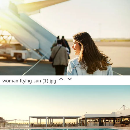
woman flying sun (1).jpg