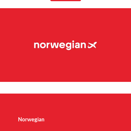
unos 4.700 empleados, opera una extensa red de rutas
que conecta los países nórdicos con los principales
destinos europeos. En 2023, Norwegian transportó a más
de 20 millones de pasajeros y mantuvo una flota de 87
aviones Boeing 737-800 y 737 MAX 8.
Widerøes Flyveselskap, la compañía aérea más antigua de
Noruega, es la mayor aerolínea regional de Escandinavia.
La aerolínea cuenta con más de 3.500 empleados.
Widerøe, que opera principalmente en los aeropuertos de
pista corta de la Noruega rural, explota varias rutas
contratadas por el Estado (rutas PSO), además de su
propia red comercial. En 2023, la aerolínea contaba con
Norwegian
3,3 millones de pasajeros y una flota de 48 aviones,