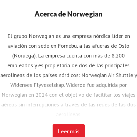
Acerca de Norwegian
El grupo Norwegian es una empresa nórdica líder en
aviación con sede en Fornebu, a las afueras de Oslo
(Noruega). La empresa cuenta con más de 8.200
empleados y es propietaria de dos de las principales
aerolíneas de los países nórdicos: Norwegian Air Shuttle y
Widerøes Flyveselskap. Widerøe fue adquirida por
Norwegian en 2024 con el objetivo de facilitar los viajes
aéreos sin interrupciones a través de las redes de las dos
aerolíneas.
Leer más
Norwegian Air Shuttle, la mayor aerolínea noruega con