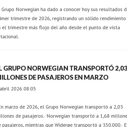
l Grupo Norwegian ha dado a conocer hoy sus resultados d
imer trimestre de 2026, registrando un sólido rendimiento
 el trimestre más flojo del año desde el punto de vista
tacional.
L GRUPO NORWEGIAN TRANSPORTÓ 2,0
ILLONES DE PASAJEROS EN MARZO
abril 2026 08:05
 En marzo de 2026, el Grupo Norwegian transportó a 2,03
llones de pasajeros.· Norwegian transportó a 1,68 millon
 pasajeros, mientras que Widerøe transportó a 350.000.· E