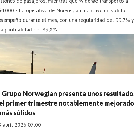
llones de pasajeros, mientras que Widerøe transportó a
64.000. · La operativa de Norwegian mantuvo un sólido
esempeño durante el mes, con una regularidad del 99,7% y
na puntualidad del 89,8%.
l Grupo Norwegian presenta unos resultado
el primer trimestre notablemente mejorado
 más sólidos
8 abril 2026 07:00