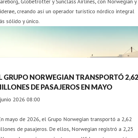
äreborg, Globetrotter y Sunclass Airlines, con Norwegian y
derøe, creando así un operador turístico nórdico integral
s sólido y único.
L GRUPO NORWEGIAN TRANSPORTÓ 2,6
ILLONES DE PASAJEROS EN MAYO
 junio 2026 08:00
 En mayo de 2026, el Grupo Norwegian transportó a 2,62
llones de pasajeros. De ellos, Norwegian registró a 2,25