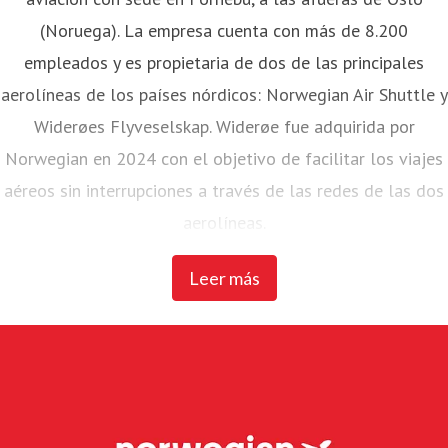
(Noruega). La empresa cuenta con más de 8.200
empleados y es propietaria de dos de las principales
aerolíneas de los países nórdicos: Norwegian Air Shuttle y
Widerøes Flyveselskap. Widerøe fue adquirida por
Norwegian en 2024 con el objetivo de facilitar los viajes
aéreos sin interrupciones a través de las redes de las dos
aerolíneas.
Leer más
Norwegian Air Shuttle, la mayor aerolínea noruega con
unos 4.700 empleados, opera una extensa red de rutas
que conecta los países nórdicos con los principales
destinos europeos. En 2023, Norwegian transportó a más
de 20 millones de pasajeros y mantuvo una flota de 87
aviones Boeing 737-800 y 737 MAX 8.