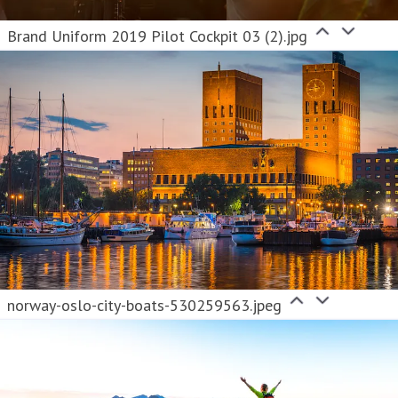
Brand Uniform 2019 Pilot Cockpit 03 (2).jpg
norway-oslo-city-boats-530259563.jpeg