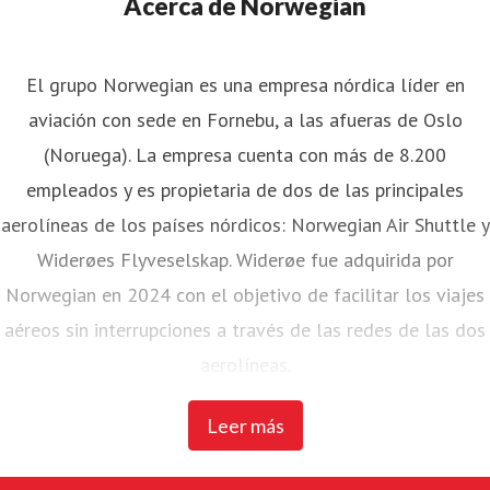
Acerca de Norwegian
El grupo Norwegian es una empresa nórdica líder en
aviación con sede en Fornebu, a las afueras de Oslo
(Noruega). La empresa cuenta con más de 8.200
empleados y es propietaria de dos de las principales
aerolíneas de los países nórdicos: Norwegian Air Shuttle y
Widerøes Flyveselskap. Widerøe fue adquirida por
Norwegian en 2024 con el objetivo de facilitar los viajes
aéreos sin interrupciones a través de las redes de las dos
aerolíneas.
Leer más
Norwegian Air Shuttle, la mayor aerolínea noruega con
unos 4.700 empleados, opera una extensa red de rutas