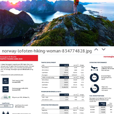
norway-lofoten-hiking-woman-834774828.jpg