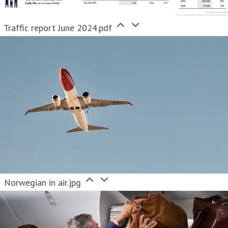
Traffic report June 2024.pdf
Norwegian in air.jpg